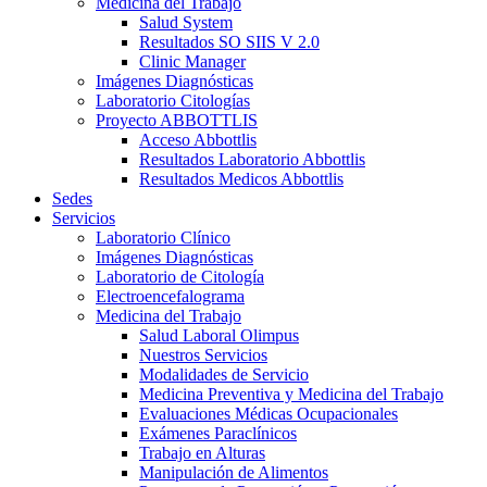
Medicina del Trabajo
Salud System
Resultados SO SIIS V 2.0
Clinic Manager
Imágenes Diagnósticas
Laboratorio Citologías
Proyecto ABBOTTLIS
Acceso Abbottlis
Resultados Laboratorio Abbottlis
Resultados Medicos Abbottlis
Sedes
Servicios
Laboratorio Clínico
Imágenes Diagnósticas
Laboratorio de Citología
Electroencefalograma
Medicina del Trabajo
Salud Laboral Olimpus
Nuestros Servicios
Modalidades de Servicio
Medicina Preventiva y Medicina del Trabajo
Evaluaciones Médicas Ocupacionales
Exámenes Paraclínicos
Trabajo en Alturas
Manipulación de Alimentos