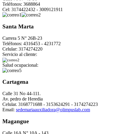
Teléfonos: 3688864
Cel: 3174422432 - 3009121911
Santa Marta
Carrera 5 N° 26B-23
Teléfonos: 4316453 - 4231772
Celular: 3174274220
Servicio al cliente:
Salud ocupacional:
Cartagena
Calle 31 No 44-111.
Av. pedro de Heredia
Celular. 3168771688 - 3153624291 - 3174274223
Email:
sedemariaauxiliadora@olimpuslab.com
Magangue
Calle 16A N° 10A - 143.